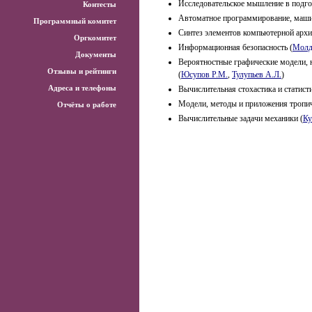
Исследовательское мышление в подго
Контесты
Автоматное программирование, маши
Программный комитет
Синтез элементов компьютерной арх
Оргкомитет
Информационная безопасность
(
Молд
Документы
Вероятностные графические модели, 
Отзывы и рейтинги
(
Юсупов Р.М.
,
Тулупьев А.Л.
)
Адреса и телефоны
Вычислительная стохастика и статис
Модели, методы и приложения тропи
Отчёты о работе
Вычислительные задачи механики
(
Ку