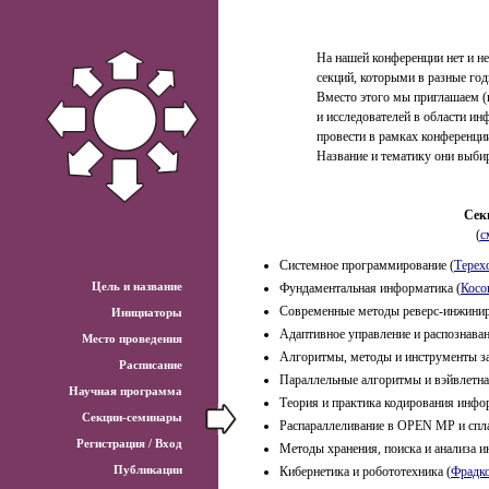
На нашей конференции нет и не
секций, которыми в разные год
Вместо этого мы приглашаем (
и исследователей в области ин
провести в рамках конференции
Название и тематику они выби
Сек
(
с
Системное программирование
(
Терех
Цель и название
Фундаментальная информатика
(
Косо
Современные методы реверс-инжини
Инициаторы
Адаптивное управление и распознава
Место проведения
Алгоритмы, методы и инструменты з
Расписание
Параллельные алгоритмы и вэйвлетна
Научная программа
Теория и практика кодирования инф
Секции-семинары
Распараллеливание в OPEN MP и сп
Регистрация / Вход
Методы хранения, поиска и анализа
Публикации
Кибернетика и робототехника
(
Фрадко