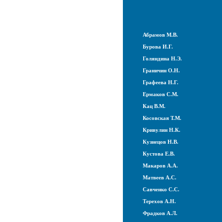
Абрамов М.В.
Бурова И.Г.
Голяндина Н.Э.
Граничин О.Н.
Графеева Н.Г.
Ермаков С.М.
Кац В.М.
Косовская Т.М.
Кривулин Н.К.
Кузнецов Н.В.
Кустова Е.В.
Макаров А.А.
Матвеев А.С.
Савченко С.С.
Терехов А.Н.
Фрадков А.Л.