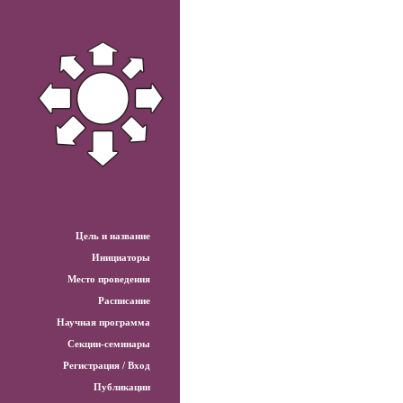
Цель и название
Инициаторы
Место проведения
Расписание
Научная программа
Секции-семинары
Регистрация / Вход
Публикации