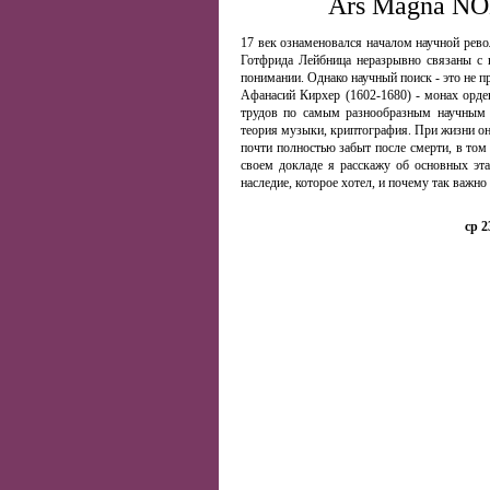
Ars Magna NO
17 век ознаменовался началом научной рево
Готфрида Лейбница неразрывно связаны с 
понимании. Однако научный поиск - это не 
Афанасий Кирхер (1602-1680) - монах орден
трудов по самым разнообразным научным о
теория музыки, криптография. При жизни он 
почти полностью забыт после смерти, в том 
своем докладе я расскажу об основных эта
наследие, которое хотел, и почему так важно
ср 2