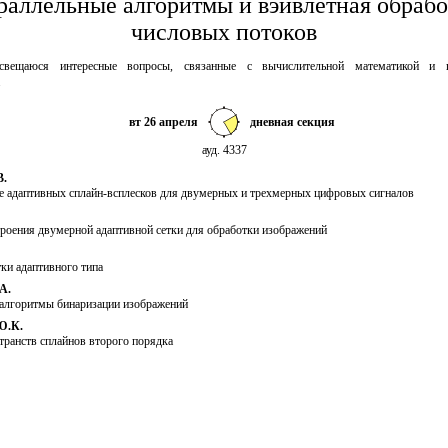
раллельные алгоритмы и вэйвлетная обрабо
числовых потоков
свещаюся интересные вопросы, связанные с вычислительной математикой и п
.
вт 26 апреля
дневная секция
ауд. 4337
В.
 адаптивных сплайн-всплесков для двумерных и трехмерных цифровых сигналов
троения двумерной адаптивной сетки для обработки изображений
ки адаптивного типа
А.
алгоритмы бинаризации изображений
Ю.К.
транств сплайнов второго порядка