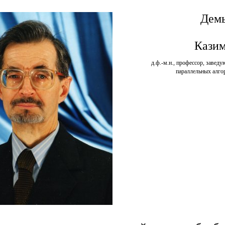
Дем
Кази
д.ф.-м.н., профессор, завед
параллельных алг