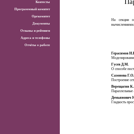
Па
Контесты
Программный комитет
Оргкомитет
На секции о
Документы
вычислениями
Отзывы и рейтинги
Адреса и телефоны
Отчёты о работе
Герасимов И.
Моделирование
Гусев Д.М.
О способе пос
Сазонова Г.О.
Построение сет
Верещагин К.
Параллельные 
Демьянович 
Гладкость прос