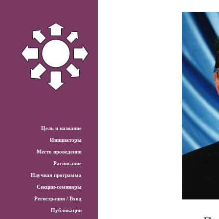
Цель и название
Инициаторы
Место проведения
Расписание
Научная программа
Секции-семинары
Регистрация / Вход
Публикации