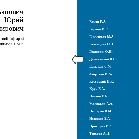
ьянович
Юрий
Бакин Е.А.
мирович
Бурова И.Г.
Герасимов М.А.
ующий кафедрой
оритмов СПбГУ
Голяндина Н.Э.
Граничин О.Н.
Демьянович Ю.К.
Ермаков С.М.
Зикратов И.А.
Косовский Н.К.
Крук Е.А.
Леонов Г.А.
Молдовян А.А.
Нестеров В.М.
Новиков Б.А.
Прохоров В.В.
Терехов А.Н.