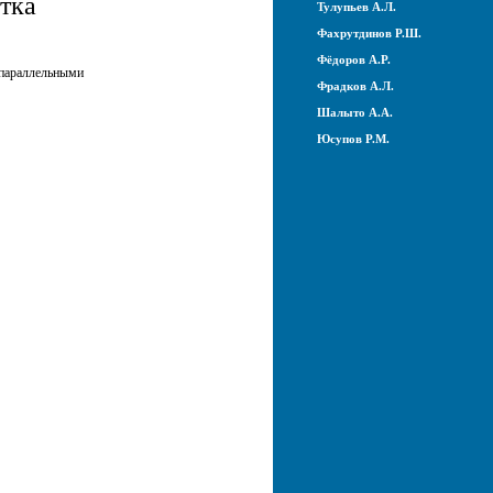
тка
Тулупьев А.Л.
Фахрутдинов Р.Ш.
Фёдоров А.Р.
араллельными
Фрадков А.Л.
Шалыто А.А.
Юсупов Р.М.