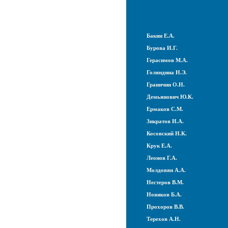
Бакин Е.А.
Бурова И.Г.
Герасимов М.А.
Голяндина Н.Э.
Граничин О.Н.
Демьянович Ю.К.
Ермаков С.М.
Зикратов И.А.
Косовский Н.К.
Крук Е.А.
Леонов Г.А.
Молдовян А.А.
Нестеров В.М.
Новиков Б.А.
Прохоров В.В.
Терехов А.Н.