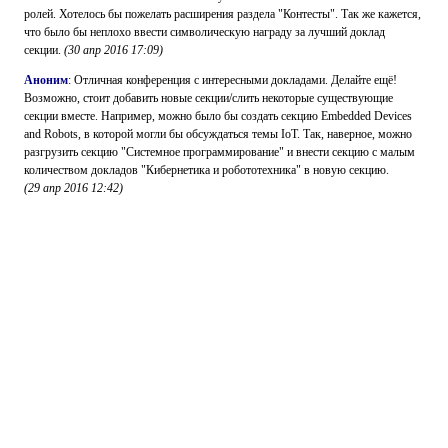
ролей. Хотелось бы пожелать расширения раздела "Контесты". Так же кажется,
что было бы неплохо ввести символическую награду за лучший доклад
секции.
(
30 апр 2016 17:09
)
Аноним
: Отличная конференция с интересными докладами. Делайте ещё!
Возможно, стоит добавить новые секции/слить некоторые существующие
секции вместе. Например, можно было бы создать секцию Embedded Devices
and Robots, в которой могли бы обсуждаться темы IoT. Так, наверное, можно
разгрузить секцию "Системное программирование" и внести секцию c малым
количеством докладов "Кибернетика и робототехника" в новую секцию.
(
29 апр 2016 12:42
)