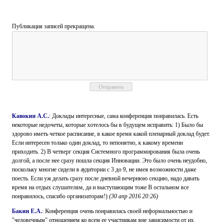
Публикация записей прекращена.
Кавокин А.С.
: Доклады интересные, сама конференция понравилась. Есть
некоторые недочеты, которые хотелось бы в будущем исправить: 1) Было бы
здорово иметь четкое расписание, в какое время какой пленарный доклад будет.
Если интересен только один доклад, то непонятно, к какому времени
приходить. 2) В четверг секция Системного программирования была очень
долгой, а после нее сразу пошла секция Инновации. Это было очень неудобно,
поскольку многие сидели в аудитории с 3 до 9, не имея возможности даже
поесть. Если уж делать сразу после дневной вечернюю секцию, надо давать
время на отдых слушателям, да и выступающим тоже В остальном все
понравилось, спасибо организаторам!)
(
30 апр 2016 20:26
)
Бакин Е.А.
: Конференция очень понравилась своей неформальностью и
"человечным" отношением ко всем ее участникам вне зависимости от их