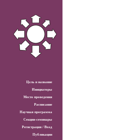
Цель и название
Инициаторы
Место проведения
Расписание
Научная программа
Секции-семинары
Регистрация / Вход
Публикации