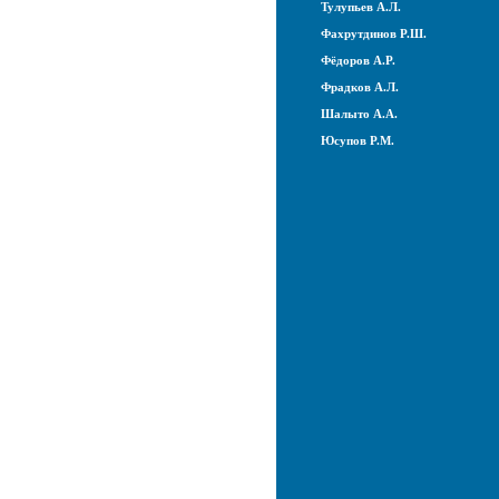
Тулупьев А.Л.
Фахрутдинов Р.Ш.
Фёдоров А.Р.
Фрадков А.Л.
Шалыто А.А.
Юсупов Р.М.