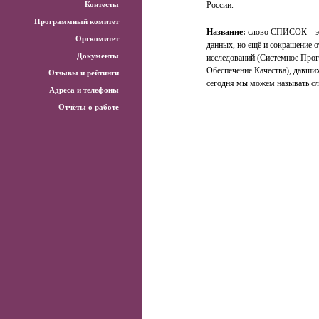
Контесты
России.
Программный комитет
Название:
слово СПИСОК – это
Оргкомитет
данных, но ещё и сокращение 
Документы
исследований (Системное Про
Обеспечение Качества), давших
Отзывы и рейтинги
сегодня мы можем называт
Адреса и телефоны
Отчёты о работе