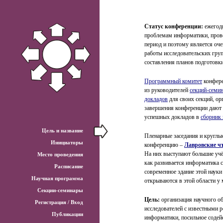
Статус конференции:
ежегодн
проблемам информатики, прово
период и поэтому является оч
работы исследовательских груп
составления планов подготовки
Программный комитет
конфере
из руководителей
секций-семи
докладов
для своих секций, ор
завершения конференции дают 
успешных докладов в
сборник
Цель и название
Пленарные заседания и круглы
Инициаторы
конференцию –
Лавровские ч
На них выступают большие учё
Место проведения
как развивается информатика 
Расписание
современное здание этой науки
Научная программа
открываются в этой области у
Секции-семинары
Цель:
организация научного о
Регистрация / Вход
исследователей с известными 
Публикации
информатики, посильное содей