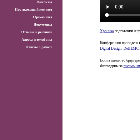
Контесты
Программный комитет
Оргкомитет
Документы
Хроника
подготовки и п
Отзывы и рейтинги
Адреса и телефоны
Конференция проводена 
Отчёты о работе
Digital Design
,
Dell EMC
Если в каком-то браузере
благодарны за
письмо на