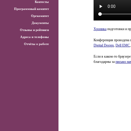
Контесты
Программный комитет
Оргкомитет
Документы
Хроника
подготовки и п
Отзывы и рейтинги
Адреса и телефоны
Конференция проводена 
Отчёты о работе
Digital Design
,
Dell EMC
Если в каком-то браузере
благодарны за
письмо на