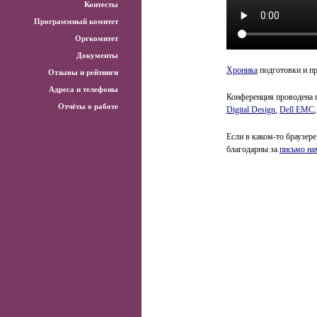
Контесты
Программный комитет
Оргкомитет
Документы
Хроника
подготовки и п
Отзывы и рейтинги
Адреса и телефоны
Конференция проводена 
Отчёты о работе
Digital Design
,
Dell EMC
Если в каком-то браузере
благодарны за
письмо на