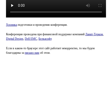
Хроника
подготовки и проведения конференции.
Конференция проводена при финансовой поддержке компаний
Ланит-Терком
,
Digital Design
,
Dell EMC
,
Белкасофт
.
Если в каком-то браузере этот сайт работает некорректно, то мы будем
благодарны за
письмо нам
об этом.