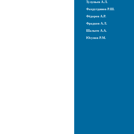
Тулупьев А.Л.
Фахрутдинов Р.Ш.
Фёдоров А.Р.
Фрадков А.Л.
Шалыто А.А.
Юсупов Р.М.