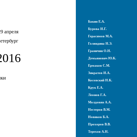
Бакин Е.А.
Бурова И.Г.
29 апреля
Герасимов М.А.
етербург
Голяндина Н.Э.
Граничин О.Н.
016
Демьянович Ю.К.
Ермаков С.М.
Зикратов И.А.
ики
Косовский Н.К.
Крук Е.А.
Леонов Г.А.
Молдовян А.А.
Нестеров В.М.
Новиков Б.А.
Прохоров В.В.
Терехов А.Н.