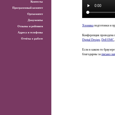
Контесты
Программный комитет
Оргкомитет
Документы
Хроника
подготовки и п
Отзывы и рейтинги
Адреса и телефоны
Конференция проводена 
Отчёты о работе
Digital Design
,
Dell EMC
Если в каком-то браузере
благодарны за
письмо на