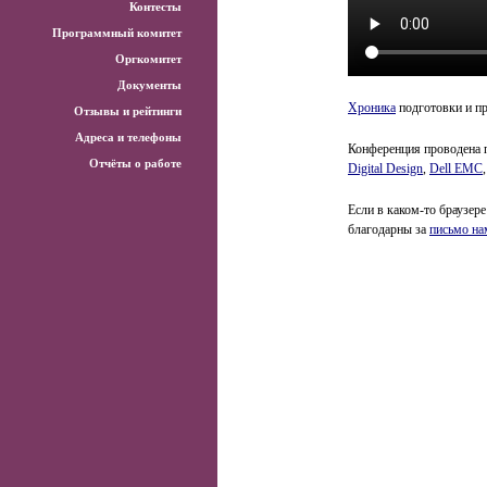
Контесты
Программный комитет
Оргкомитет
Документы
Хроника
подготовки и п
Отзывы и рейтинги
Адреса и телефоны
Конференция проводена 
Отчёты о работе
Digital Design
,
Dell EMC
Если в каком-то браузере
благодарны за
письмо на