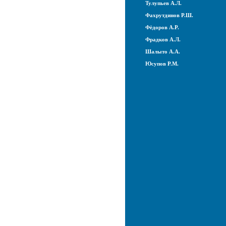
Тулупьев А.Л.
Фахрутдинов Р.Ш.
Фёдоров А.Р.
Фрадков А.Л.
Шалыто А.А.
Юсупов Р.М.