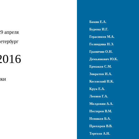
Бакин Е.А.
Бурова И.Г.
29 апреля
Герасимов М.А.
етербург
Голяндина Н.Э.
Граничин О.Н.
016
Демьянович Ю.К.
Ермаков С.М.
Зикратов И.А.
ики
Косовский Н.К.
Крук Е.А.
Леонов Г.А.
Молдовян А.А.
Нестеров В.М.
Новиков Б.А.
Прохоров В.В.
Терехов А.Н.