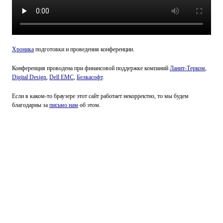
Хроника
подготовки и проведения конференции.
Конференция проводена при финансовой поддержке компаний
Ланит-Терком
,
Digital Design
,
Dell EMC
,
Белкасофт
.
Если в каком-то браузере этот сайт работает некорректно, то мы будем
благодарны за
письмо нам
об этом.