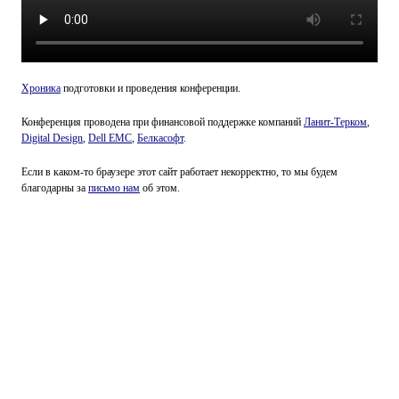
Хроника
подготовки и проведения конференции.
Конференция проводена при финансовой поддержке компаний
Ланит-Терком
,
Digital Design
,
Dell EMC
,
Белкасофт
.
Если в каком-то браузере этот сайт работает некорректно, то мы будем
благодарны за
письмо нам
об этом.