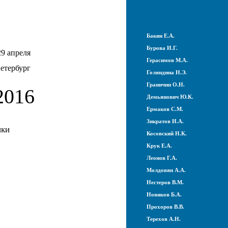
Бакин Е.А.
Бурова И.Г.
29 апреля
Герасимов М.А.
етербург
Голяндина Н.Э.
Граничин О.Н.
016
Демьянович Ю.К.
Ермаков С.М.
Зикратов И.А.
ики
Косовский Н.К.
Крук Е.А.
Леонов Г.А.
Молдовян А.А.
Нестеров В.М.
Новиков Б.А.
Прохоров В.В.
Терехов А.Н.