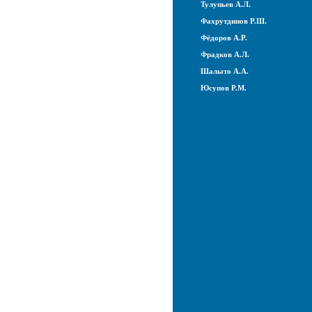
Тулупьев А.Л.
Фахрутдинов Р.Ш.
Фёдоров А.Р.
Фрадков А.Л.
Шалыто А.А.
Юсупов Р.М.