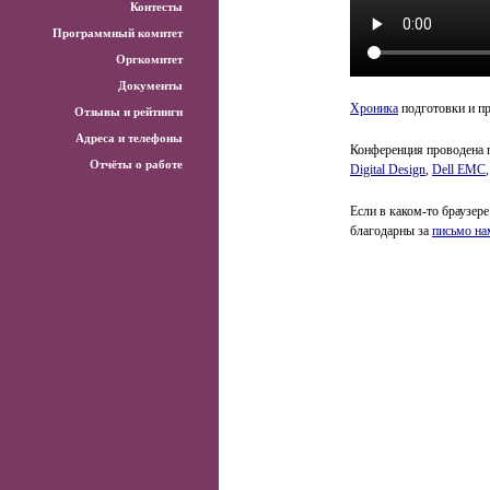
Контесты
Программный комитет
Оргкомитет
Документы
Хроника
подготовки и п
Отзывы и рейтинги
Адреса и телефоны
Конференция проводена 
Отчёты о работе
Digital Design
,
Dell EMC
Если в каком-то браузере
благодарны за
письмо на