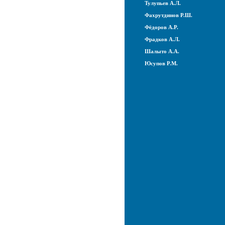
Тулупьев А.Л.
Фахрутдинов Р.Ш.
Фёдоров А.Р.
Фрадков А.Л.
Шалыто А.А.
Юсупов Р.М.