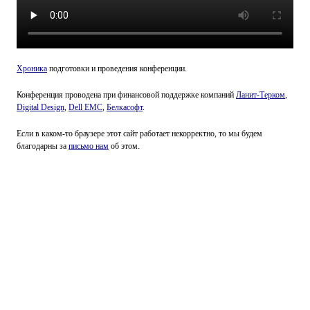
Хроника
подготовки и проведения конференции.
Конференция проводена при финансовой поддержке компаний
Ланит-Терком
,
Digital Design
,
Dell EMC
,
Белкасофт
.
Если в каком-то браузере этот сайт работает некорректно, то мы будем
благодарны за
письмо нам
об этом.