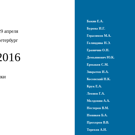
Бакин Е.А.
Бурова И.Г.
29 апреля
Герасимов М.А.
етербург
Голяндина Н.Э.
Граничин О.Н.
016
Демьянович Ю.К.
Ермаков С.М.
Зикратов И.А.
ики
Косовский Н.К.
Крук Е.А.
Леонов Г.А.
Молдовян А.А.
Нестеров В.М.
Новиков Б.А.
Прохоров В.В.
Терехов А.Н.