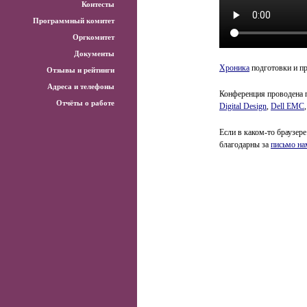
Контесты
Программный комитет
Оргкомитет
Документы
Хроника
подготовки и п
Отзывы и рейтинги
Адреса и телефоны
Конференция проводена 
Отчёты о работе
Digital Design
,
Dell EMC
Если в каком-то браузере
благодарны за
письмо на