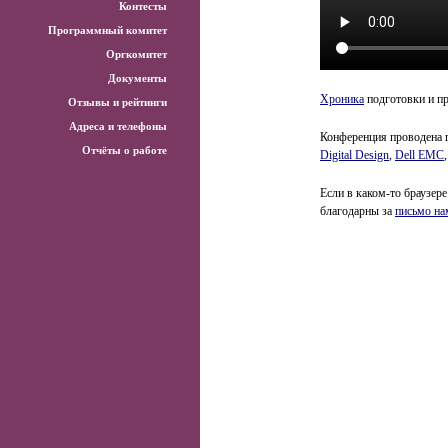
Контесты
Программный комитет
Оргкомитет
Документы
Хроника
подготовки и п
Отзывы и рейтинги
Адреса и телефоны
Конференция проводена 
Отчёты о работе
Digital Design
,
Dell EMC
Если в каком-то браузере
благодарны за
письмо на