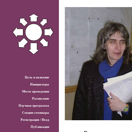
Цель и название
Инициаторы
Место проведения
Расписание
Научная программа
Секции-семинары
Регистрация / Вход
Публикации