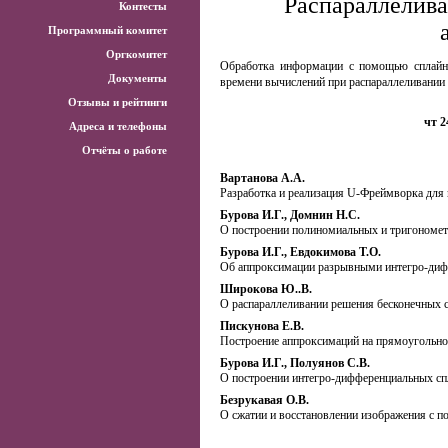
Распараллелив
Контесты
Программный комитет
Оргкомитет
Обработка информации с помощью сплайно
Документы
времени вычислений при распараллеливании
Отзывы и рейтинги
чт 2
Адреса и телефоны
Отчёты о работе
Вартанова А.А.
Разработка и реализация U-Фреймворка для 
Бурова И.Г., Домнин Н.С.
О построении полиномиальных и тригономет
Бурова И.Г., Евдокимова Т.О.
Об аппроксимации разрывными интегро-диф
Широкова Ю..В.
О распараллеливании решения бесконечных 
Пискунова Е.В.
Построение аппроксимаций на прямоугольной
Бурова И.Г., Полуянов С.В.
О построении интегро-дифференциальных сп
Безрукавая О.В.
О сжатии и восстановлении изображения с 