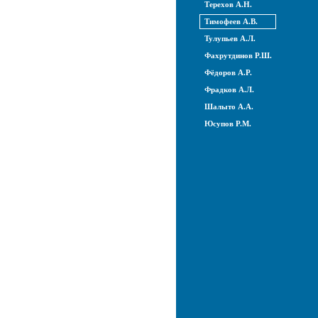
Терехов А.Н.
Тимофеев А.В.
Тулупьев А.Л.
Фахрутдинов Р.Ш.
Фёдоров А.Р.
Фрадков А.Л.
Шалыто А.А.
Юсупов Р.М.