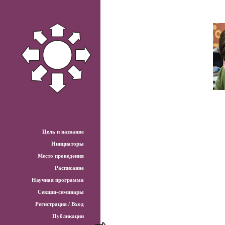
Цель и название
Инициаторы
Место проведения
Расписание
Научная программа
Секции-семинары
Регистрация / Вход
Публикации