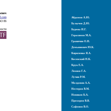
ьевич
l.com
Абрамов А.Ю.
43 86
Булычев Д.Ю.
ности
Бурова И.Г.
Герасимов М.А.
Граничин О.Н.
Демьянович Ю.К.
Кириленко Я.А.
Косовский Н.К.
Крук Е.А.
Леонов Г.А.
Лучин Р.М.
Молдовян А.А.
Нестеров В.М.
Новиков Б.А.
Прохоров В.В.
Сафонов В.О.