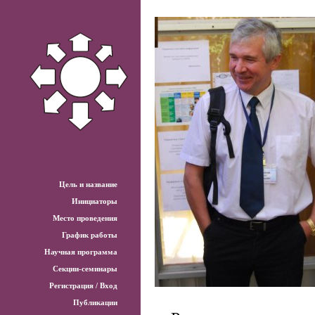
Цель и название
Инициаторы
Место проведения
График работы
Научная программа
Секции-семинары
Регистрация / Вход
Публикации