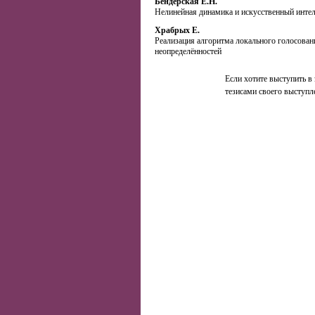
Бендерская Е.Н.
Нелинейная динамика и искусственный инте
Храбрых Е.
Реализация алгоритма локального голосован
неопределённостей
Если хотите выступить в 
тезисами своего выступл