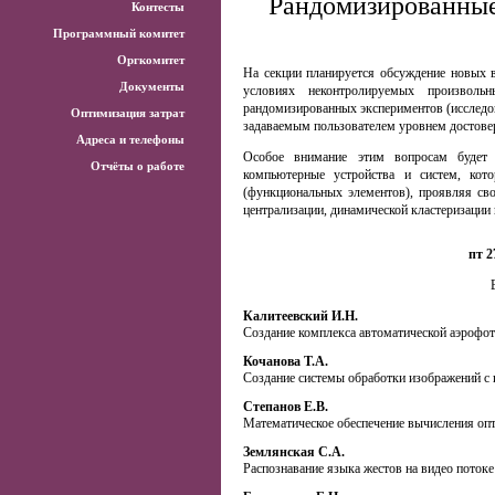
Рандомизированные
Контесты
Программный комитет
Оргкомитет
На секции планируется обсуждение новых в
Документы
условиях неконтролируемых произволь
рандомизированных экспериментов (исследов
Оптимизация затрат
задаваемым пользователем уровнем достове
Адреса и телефоны
Особое внимание этим вопросам будет 
Отчёты о работе
компьютерные устройства и систем, кот
(функциональных элементов), проявляя свой
централизации, динамической кластеризации 
пт 2
Калитеевский И.Н.
Создание комплекса автоматической аэрофо
Кочанова Т.А.
Создание системы обработки изображений с 
Степанов Е.В.
Математическое обеспечение вычисления оп
Землянская С.А.
Распознавание языка жестов на видео потоке