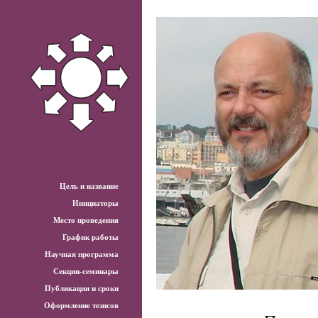
Цель и название
Инициаторы
Место проведения
График работы
Научная программа
Секции-семинары
Публикации и сроки
Оформление тезисов