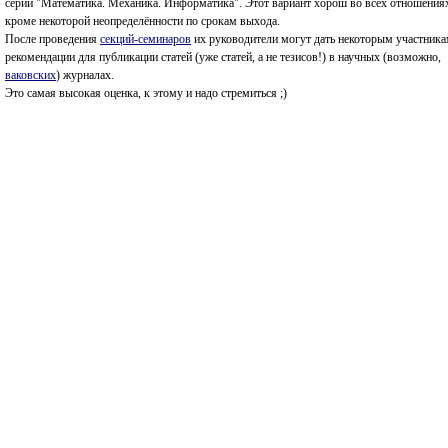
серии "Математика. Механика. Информатика". Этот вариант хорош во всех отношения
кроме некоторой неопределённости по срокам выхода.
После проведения
секций-семинаров
их руководители могут дать некоторым участник
рекомендации для публикации статей (уже статей, а не тезисов!) в научных (возможно,
ваковских
) журналах.
Это самая высокая оценка, к этому и надо стремиться ;)