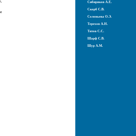
х,
Сибиряков А.Е.
Скорб С.В.
ам
Соловьева О.Э.
Терехов А.Н.
Титов С.С.
Шарф С.В.
Шур А.М.