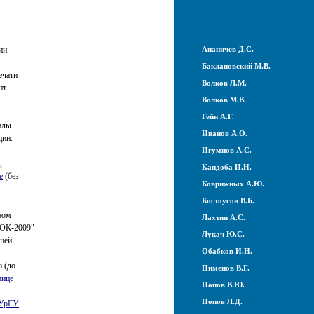
ии
Ананичев Д.С.
Баклановский М.В.
ечати
Волков Л.М.
нт
Волков М.В.
Гейн А.Г.
алы
Иванов А.О.
ции.
Игумнов А.С.
,
Кандоба И.Н.
е
(без
Коврижных А.Ю.
Костоусов В.Б.
ьном
Лахтин А.С.
СОК-2009"
Лукач Ю.С.
ашей
Обабков И.Н.
а (до
Пименов В.Г.
нице
Попов В.Ю.
Попов Л.Д.
 УрГУ