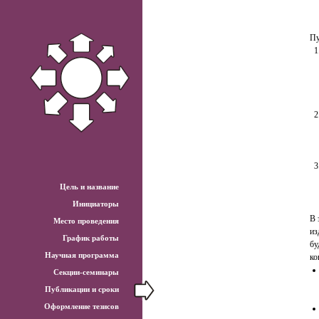
Пу
Цель и название
Инициаторы
В 
Место проведения
из
График работы
бу
Научная программа
ко
Секции-семинары
Публикации и сроки
Оформление тезисов