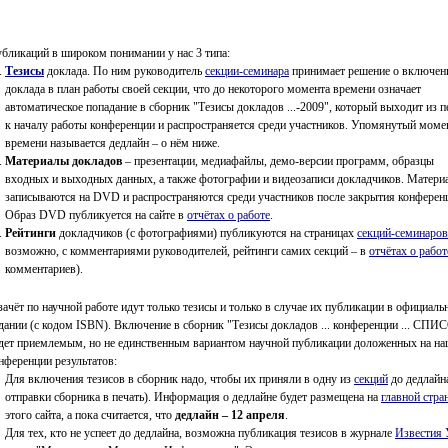
бликаций в широком понимании у нас 3 типа:
Тезисы
доклада. По ним руководитель
секции-семинара
принимает решение о включен
доклада в план работы своей секции, что до некоторого момента времени означает
автоматическое попадание в сборник "Тезисы докладов ...-2009", который выходит из п
к началу работы конференции и распространяется среди участников. Упомянутый моме
времени называется дедлайн – о нём ниже.
Материалы докладов
– презентации, медиафайлы, демо-версии программ, образцы
входных и выходных данных, а также фотографии и видеозаписи докладчиков. Матери
записываются на DVD и распространяются среди участников после закрытия конферен
Образ DVD публикуется на сайте в
отчётах о работе
.
Рейтинги
докладчиков (с фотографиями) публикуются на страницах
секций-семинаров
возможно, с комментариями руководителей, рейтинги самих секций – в
отчётах о работ
комментариев).
зачёт по научной работе идут только тезисы и только в случае их публикации в официал
дании (с кодом ISBN). Включение в сборник "Тезисы докладов ... конференции ... СПИ
дет приемлемым, но не единственным вариантом научной публикации доложенных на н
нференции результатов:
Для включения тезисов в сборник надо, чтобы их приняли в одну из
секций
до дедлайн
отправки сборника в печать). Информация о дедлайне будет размещена на
главной стра
этого сайта, а пока считается, что
дедлайн – 12 апреля
.
Для тех, кто не успеет до дедлайна, возможна публикация тезисов в журнале
Известия